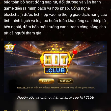
bảo toàn bộ hoạt động nạp rút, đổi thưởng và vận hành
game diễn ra minh bạch và hợp pháp. Công nghệ
blockchain được tích hợp vào hệ thống giao dịch, nâng cao
tính minh bạch và loại bỏ hoàn toàn khả năng can thiệp từ
bên ngoài, đảm bảo môi trường cạnh tranh công bằng cho
tất cả người tham gia.
Nguồn gốc và chứng nhận pháp lý của HITCLUB