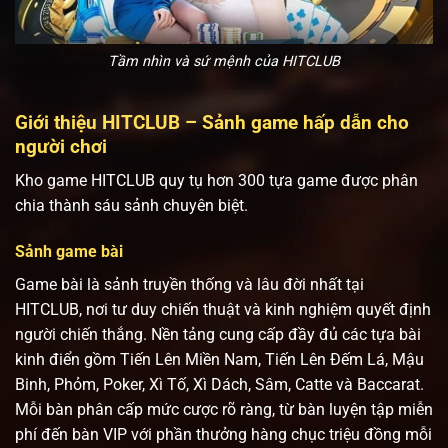
Tầm nhìn và sứ mệnh của HITCLUB
Giới thiệu HITCLUB – Sảnh game hấp dẫn cho
người chơi
Kho game HITCLUB quy tụ hơn 300 tựa game được phân
chia thành sáu sảnh chuyên biệt.
Sảnh game bài
Game bài là sảnh truyền thống và lâu đời nhất tại
HITCLUB, nơi tư duy chiến thuật và kinh nghiệm quyết định
người chiến thắng. Nền tảng cung cấp đầy đủ các tựa bài
kinh điển gồm Tiến Lên Miền Nam, Tiến Lên Đếm Lá, Mậu
Binh, Phỏm, Poker, Xì Tố, Xì Dách, Sâm, Catte và Baccarat.
Mỗi bàn phân cấp mức cược rõ ràng, từ bàn luyện tập miễn
phí đến bàn VIP với phần thưởng hàng chục triệu đồng mỗi