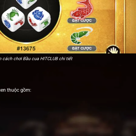
 cách chơi Bầu cua HITCLUB chi tiết
uen thuộc gồm: