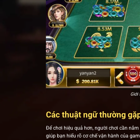
Giới
Các thuật ngữ thường gặ
Để chơi hiệu quả hơn, người chơi cần nắm 
giúp bạn hiểu rõ cơ chế vận hành của gam