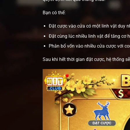
Bạn có thể:
Đặt cược vào cửa có một linh vật duy n
Đặt cùng lúc nhiều linh vật để tăng cơ h
Phân bổ vốn vào nhiều cửa cược với co
Sau khi hết thời gian đặt cược, hệ thống s