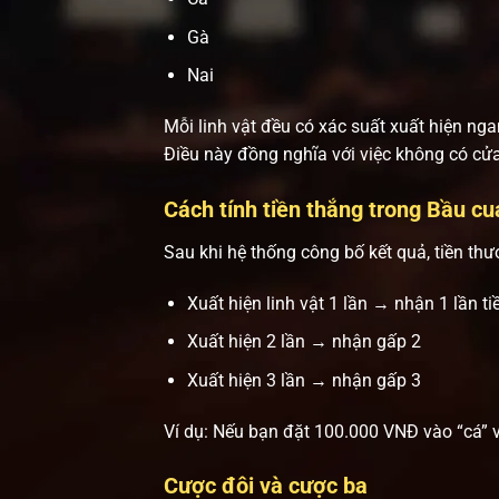
Gà
Nai
Mỗi linh vật đều có xác suất xuất hiện ng
Điều này đồng nghĩa với việc không có cửa 
Cách tính tiền thắng trong Bầu c
Sau khi hệ thống công bố kết quả, tiền thưở
Xuất hiện linh vật 1 lần → nhận 1 lần t
Xuất hiện 2 lần → nhận gấp 2
Xuất hiện 3 lần → nhận gấp 3
Ví dụ: Nếu bạn đặt 100.000 VNĐ vào “cá” 
Cược đôi và cược ba