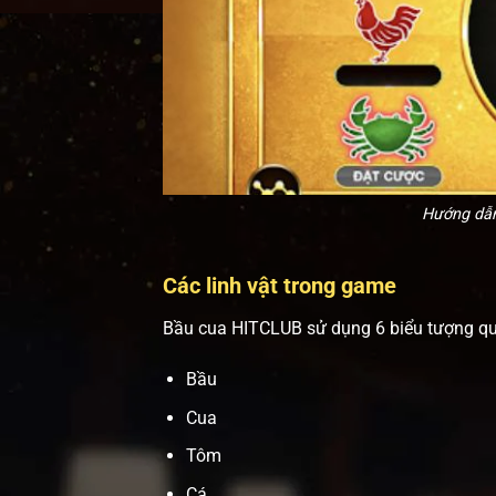
Hướng dẫn
Các linh vật trong game
Bầu cua HITCLUB sử dụng 6 biểu tượng q
Bầu
Cua
Tôm
Cá