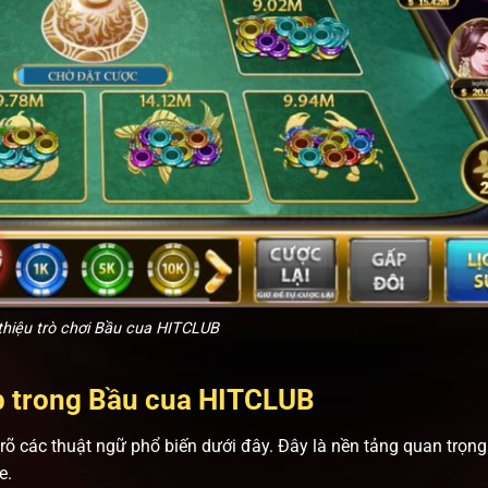
 thiệu trò chơi Bầu cua HITCLUB
p trong Bầu cua HITCLUB
rõ các thuật ngữ phổ biến dưới đây. Đây là nền tảng quan trọng
e.