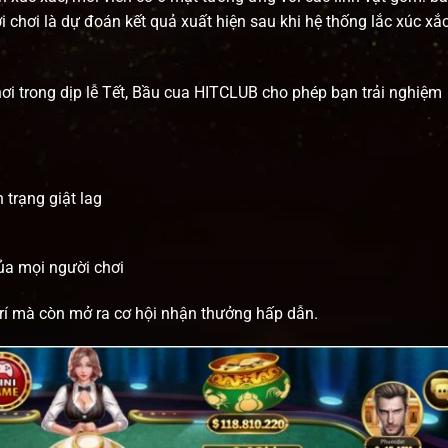
i chơi là dự đoán kết quả xuất hiện sau khi hệ thống lắc xúc xắ
ơi trong dịp lễ Tết, Bầu cua HITCLUB cho phép bạn trải nghiệm
 trạng giật lag
ủa mọi người chơi
 trí mà còn mở ra cơ hội nhận thưởng hấp dẫn.