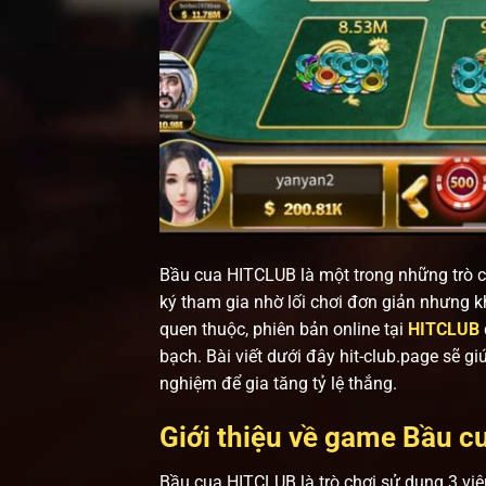
Bầu cua HITCLUB là một trong những trò ch
ký tham gia nhờ lối chơi đơn giản nhưng k
quen thuộc, phiên bản online tại
HITCLUB
bạch. Bài viết dưới đây
hit-club.page
sẽ gi
nghiệm để gia tăng tỷ lệ thắng.
Giới thiệu về game Bầu 
Bầu cua HITCLUB là trò chơi sử dụng 3 viê