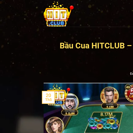
Bỏ
qua
nội
dung
Bầu Cua HITCLUB – 
Đ
20
Th5