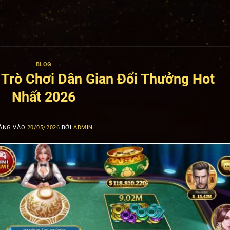
BLOG
Trò Chơi Dân Gian Đổi Thưởng Hot
Nhất 2026
ĂNG VÀO
20/05/2026
BỞI
ADMIN