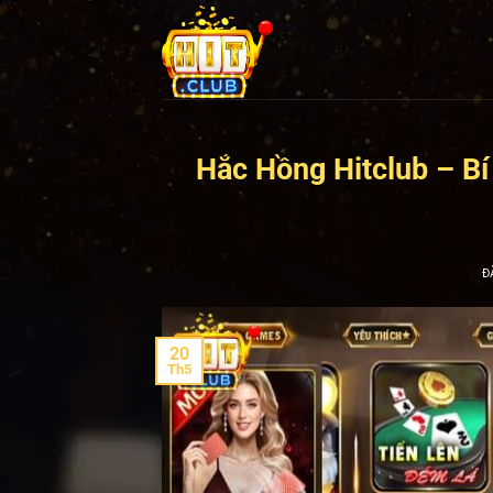
Bỏ
qua
nội
dung
Hắc Hồng Hitclub – B
Đ
20
Th5