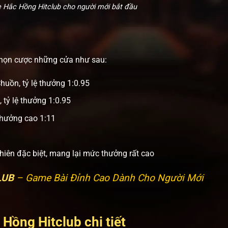
 Hắc Hồng Hitclub cho người mới bắt đầu
 chọn cược những cửa như sau:
huồn, tỷ lệ thưởng 1:0.95
 tỷ lệ thưởng 1:0.95
thưởng cao 1:11
hiên đặc biệt, mang lại mức thưởng rất cao
LUB
– Game Bài Đỉnh Cao Dành Cho Người Mới
Hồng Hitclub chi tiết