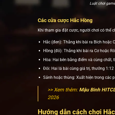
Luật chơi game
Các cửa cược Hắc Hồng
Khi tham gia đặt cược, người chơi có thể
Hắc (đen): Thắng khi bài ra Bích hoặc C
Hồng (đỏ): Thắng khi bài ra Cơ hoặc Rô,
Hòa: Hai bên bằng điểm và cùng chất, 
Đôi: Hai lá bài cùng giá trị, thưởng 1:12
Sảnh hoặc thùng: Xuất hiện trong các p
>> Xem thêm:
Mậu Binh HITC
2026
Hướng dẫn cách chơi Hắc 