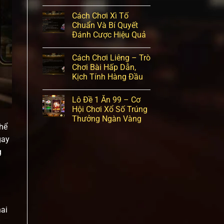
Chiêu
Không
Quay
có
Hũ
Cách Chơi Xì Tố
bình
Dễ
luận
Chuẩn Và Bí Quyết
Trúng,
ở
Tăng
Đánh Cược Hiệu Quả
Cẩm
Tỷ
Nang
Không
Lệ
Game
có
Thắng
Bài
Cách Chơi Liêng – Trò
bình
Lớn
–
luận
Chơi Bài Hấp Dẫn,
Bí
ở
Quyết
Kịch Tính Hàng Đầu
Cách
Cá
Chơi
Không
Cược
Xì
có
Hiệu
Tố
Lô Đề 1 Ăn 99 – Cơ
bình
Quả
Chuẩn
luận
Tại
Hội Chơi Xổ Số Trúng
Và
ở
Hitclub
Bí
Thưởng Ngàn Vàng
Cách
Quyết
hể
Chơi
Không
Đánh
Liêng
có
Cược
gay
–
bình
Hiệu
Trò
luận
Quả
g
Chơi
ở
Bài
Lô
Hấp
Đề
Dẫn,
1
Kịch
Ăn
Tính
99
Hàng
–
Đầu
Cơ
Hội
hai
Chơi
Xổ