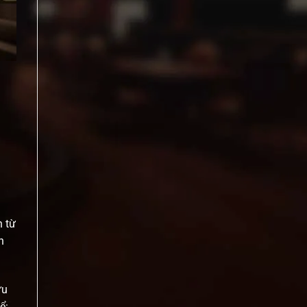
h từ
n
ưu
ể: