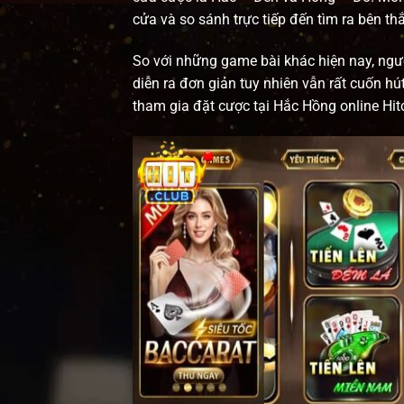
cửa và so sánh trực tiếp đến tìm ra bên th
So với những game bài khác hiện nay, ngườ
diễn ra đơn giản tuy nhiên vẫn rất cuốn hút
tham gia đặt cược tại Hắc Hồng online Hit