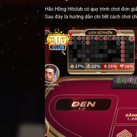
Hắc Hồng Hitclub có quy trình chơi đơn g
Sau đây là hướng dẫn chi tiết cách chơi c